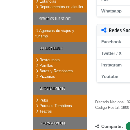
Estancias
Departamentos en alquiler
Whatsapp
SERVICIOS TURÍSTICOS
Redes Soc
Agencias de viajes y
turismo
Facebook
COMER Y BEBER
Twitter / X
Restaurants
Instagram
Parrillas
Bares y Restobares
Youtube
Pizzerias
ENTRETENIMIENTO
Pubs
Discado Nacional: 02
Parques Temáticos
Código Postal: 1900
Teatros
INFORMACIÓN ÚTIL
Compartir: