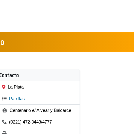
to
Contacto
La Plata
Parrillas
Centenario e/ Alvear y Balcarce
(0221) 472-3443/4777
---