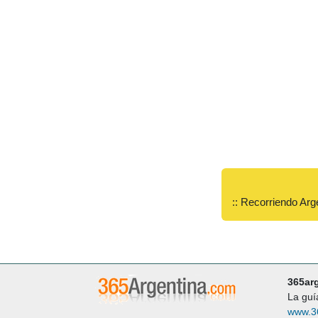
:: Recorriendo Arg
365ar
La guí
www.3