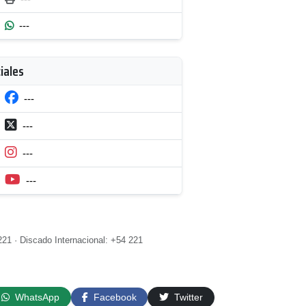
---
iales
---
---
---
---
21 · Discado Internacional: +54 221
WhatsApp
Facebook
Twitter