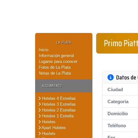
Primo Piat
LA PLATA
Inicio
Información general
Lugares para conocer
Fotos de La Plata
Notas de La Plata
Datos de 
ALOJAMIENTO
Ciudad
Hoteles 4 Estrellas
Categoria
Hoteles 3 Estrellas
Hoteles 2 Estrellas
Domicilio
Hoteles 1 Estrella
Hoteles
Teléfono
Apart Hoteles
Hostels
Fax