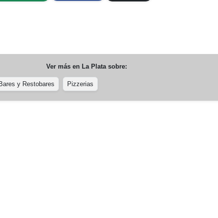
Ver más en
La Plata
sobre:
Bares y Restobares
Pizzerias