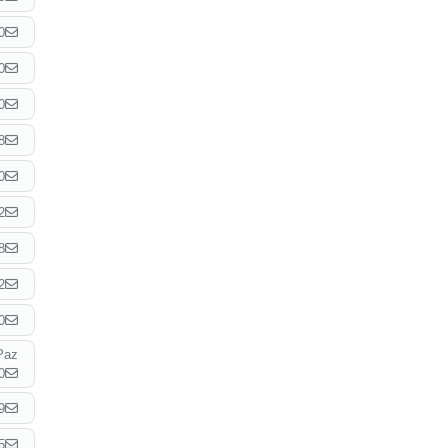
0
0
0
8
0
2
8
2
0
Paz
0
9
5