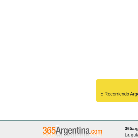
:: Recorriendo Arg
365ar
La guí