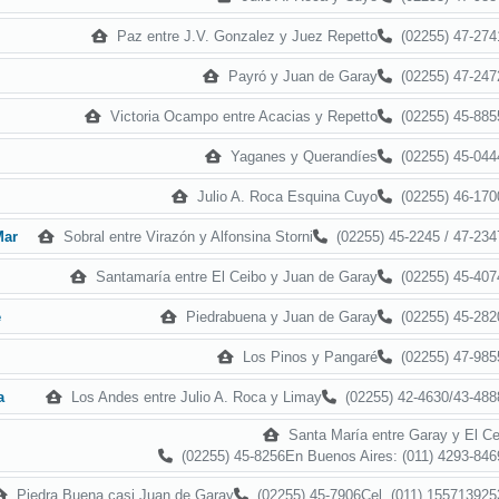
Paz entre J.V. Gonzalez y Juez Repetto
(02255) 47-274
Payró y Juan de Garay
(02255) 47-247
Victoria Ocampo entre Acacias y Repetto
(02255) 45-885
Yaganes y Querandíes
(02255) 45-044
Julio A. Roca Esquina Cuyo
(02255) 46-170
Sobral entre Virazón y Alfonsina Storni
(02255) 45-2245 / 47-234
Mar
Santamaría entre El Ceibo y Juan de Garay
(02255) 45-407
Piedrabuena y Juan de Garay
(02255) 45-282
e
Los Pinos y Pangaré
(02255) 47-985
Los Andes entre Julio A. Roca y Limay
(02255) 42-4630/43-488
a
Santa María entre Garay y El Ce
(02255) 45-8256En Buenos Aires: (011) 4293-846
Piedra Buena casi Juan de Garay
(02255) 45-7906Cel. (011) 155713925