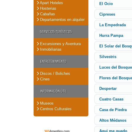
Apart Hoteles
El Ocio
Hosterias
Cabañas
Cipreses
Departamentos en alquiler
La Empedrada
SERVICIOS TURÍSTICOS
Hurra Pampa
Excursiones y Aventura
El Solar del Bosq
Inmobiliarias
Silvestris
ENTRETENIMIENTO
Luces del Bosque
Discos / Boliches
Flores del Bosqu
Cines
Despertar
INFORMACIÓN ÚTIL
Cuatro Casas
Museos
Centros Culturales
Casa de Piedra
Altos Médanos
Aqui me quedo