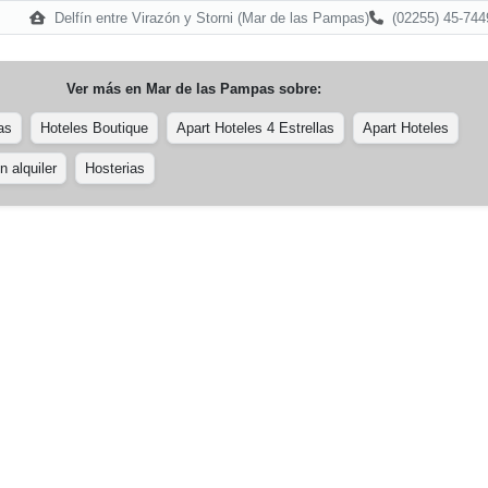
Delfín entre Virazón y Storni (Mar de las Pampas)
(02255) 45-744
Ver más en
Mar de las Pampas
sobre:
as
Hoteles Boutique
Apart Hoteles 4 Estrellas
Apart Hoteles
 alquiler
Hosterias