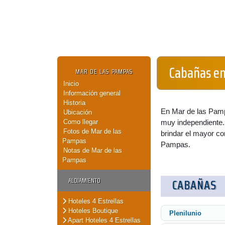
Cabañas en
MAR DE LAS PAMPAS
Inicio
Información general
Historia
En Mar de las Pampa
Ubicación
Como llegar
muy independiente. 
Fotos de Mar de las
brindar el mayor co
Pampas
Pampas.
Notas de Mar de las
Pampas
ALOJAMIENTO
CABAÑAS
Hoteles 4 Estrellas
Hoteles Boutique
Plenilunio
Apart Hoteles 4 Estrellas