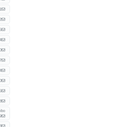
1
2
5
4
0
7
4
0
5
8
ibo
9
3