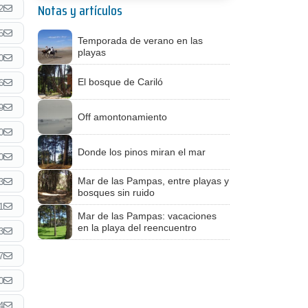
Notas y artículos
2
5
Temporada de verano en las
playas
0
El bosque de Cariló
6
9
Off amontonamiento
0
Donde los pinos miran el mar
0
Mar de las Pampas, entre playas y
3
bosques sin ruido
1
Mar de las Pampas: vacaciones
en la playa del reencuentro
3
7
0
4