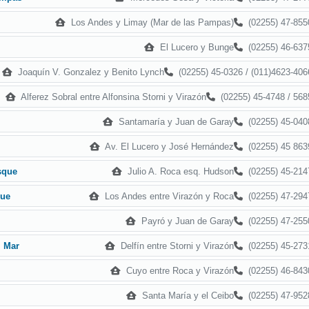
Los Andes y Limay (Mar de las Pampas)
(02255) 47-855
El Lucero y Bunge
(02255) 46-637
Joaquín V. Gonzalez y Benito Lynch
(02255) 45-0326 / (011)4623-406
Alferez Sobral entre Alfonsina Storni y Virazón
(02255) 45-4748 / 568
Santamaría y Juan de Garay
(02255) 45-040
Av. El Lucero y José Hernández
(02255) 45 863
Julio A. Roca esq. Hudson
(02255) 45-214
sque
Los Andes entre Virazón y Roca
(02255) 47-294
que
Payró y Juan de Garay
(02255) 47-255
Delfín entre Storni y Virazón
(02255) 45-273
l Mar
Cuyo entre Roca y Virazón
(02255) 46-843
Santa María y el Ceibo
(02255) 47-952