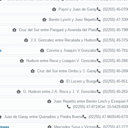
Payró y Juan de Garay
(02255) 45-070
Benito Lynch y Juez Repetto
(02255) 47-330
Cruz del Sur entre Pangaré y Avenida del Plata
(02255) 45-798
J.V. Gonzalez entre Recalada y Hudson
(02255) 45-375
Corvina y Joaquín V.Gonzalez
(02255) 45-791
s
Hudson entre Roca y Loaquín V. Gonzalez
(02255) 45-288
Cruz del Sur entre Ombu y J. Garay
(02255) 45-289
El Lucero y Bunge
(02255) 45-851
G. Hudson entre J.A. Roca y J. V. González
(02255) 45-281
Juez Repetto entre Benito Linch y Ezequiel 
(02255) 47-8719Cel: 15-5429-650
Juan de Garay entre Queradíes y Piedra Buena
(02255) 47-9605/45-673
Mercedes Sosa y Victoria
(02255) 47-277
ampas