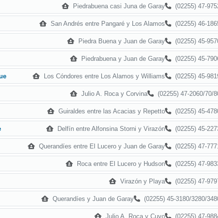
Piedrabuena casi Juna de Garay
(02255) 47-975
San Andrés entre Pangaré y Los Alamos
(02255) 46-186
Piedra Buena y Juan de Garay
(02255) 45-957
Piedrabuena y Juan de Garay
(02255) 45-790
Los Cóndores entre Los Alamos y Williams
(02255) 45-981
ue
Julio A. Roca y Corvina
(02255) 47-2060/70/8
Guiraldes entre las Acacias y Repetto
(02255) 45-478
Delfín entre Alfonsina Storni y Virazón
(02255) 45-227
e
Querandíes entre El Lucero y Juan de Garay
(02255) 47-777
Roca entre El Lucero y Hudson
(02255) 47-983
Virazón y Playa
(02255) 47-979
Querandíes y Juan de Garay
(02255) 45-3180/3280/348
Julio A. Roca y Cuyo
(02255) 47-988