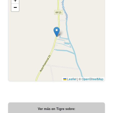
−
Leaflet
|
©
OpenStreetMap
Ver más en
Tigre
sobre: