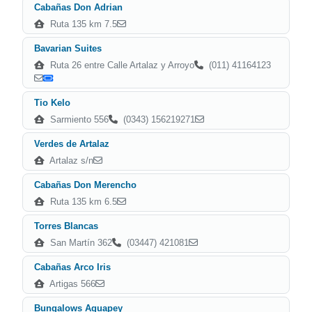
Cabañas Don Adrian
Ruta 135 km 7.5
Bavarian Suites
Ruta 26 entre Calle Artalaz y Arroyo
(011) 41164123
Tio Kelo
Sarmiento 556
(0343) 156219271
Verdes de Artalaz
Artalaz s/n
Cabañas Don Merencho
Ruta 135 km 6.5
Torres Blancas
San Martín 362
(03447) 421081
Cabañas Arco Iris
Artigas 566
Bungalows Aguapey