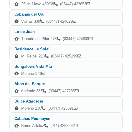
25 de Mayo 460/68
(03447) 423653
Cabañas del Uru
Viollaz 330
(03447) 424029
Lo de Juan
Tratado del Pilar 273
(03447) 424609
Residence Le Soleil
M. Reibel 213
(03447) 425199
Bungalows Vida Mía
Moreno 171
Altos del Parque
Andrade 385
(03447) 427235
Dulce Atardecer
Moreno 230
(03447) 423591
Cabañas Peumayen
Barrio Artalaz
(011) 4283 0319