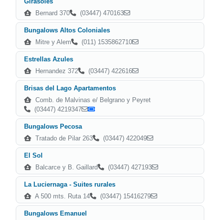
Girasoles
Bernard 370
(03447) 470163
Bungalows Altos Coloniales
Mitre y Alem
(011) 1535862710
Estrellas Azules
Hernandez 372
(03447) 422616
Brisas del Lago Apartamentos
Comb. de Malvinas e/ Belgrano y Peyret
(03447) 4219347
Bungalows Pecosa
Tratado de Pilar 263
(03447) 422049
El Sol
Balcarce y B. Gaillard
(03447) 427193
La Luciernaga - Suites rurales
A 500 mts. Ruta 14
(03447) 15416279
Bungalows Emanuel