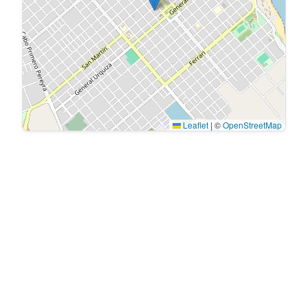
Leaflet
|
©
OpenStreetMap