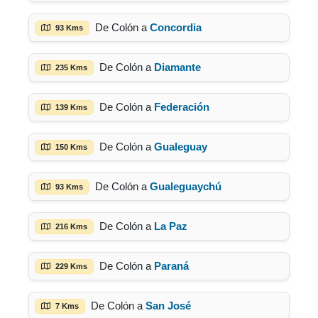
De Colón a
Concordia
93 Kms
De Colón a
Diamante
235 Kms
De Colón a
Federación
139 Kms
De Colón a
Gualeguay
150 Kms
De Colón a
Gualeguaychú
93 Kms
De Colón a
La Paz
216 Kms
De Colón a
Paraná
229 Kms
De Colón a
San José
7 Kms