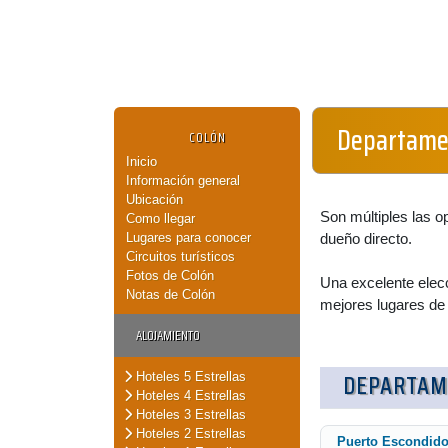
Departamen
COLÓN
Inicio
Información general
Ubicación
Son múltiples las o
Como llegar
Lugares para conocer
dueño directo.
Circuitos turísticos
Fotos de Colón
Una excelente elecc
Notas de Colón
mejores lugares de
ALOJAMIENTO
DEPARTAM
Hoteles 5 Estrellas
Hoteles 4 Estrellas
Hoteles 3 Estrellas
Hoteles 2 Estrellas
Puerto Escondid