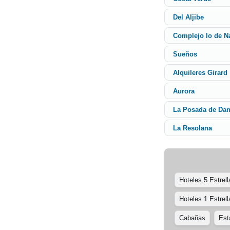
Del Aljibe
Complejo lo de N
Sueños
Alquileres Girard
Aurora
La Posada de Da
La Resolana
Hoteles 5 Estrell
Hoteles 1 Estrell
Cabañas
Est