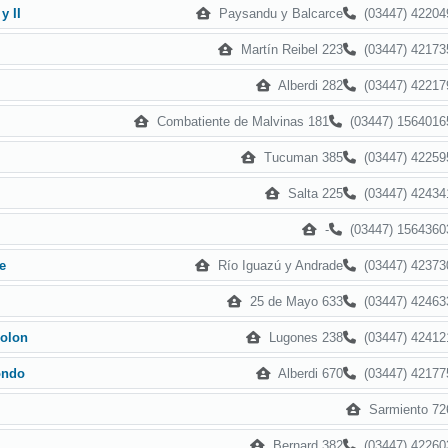
Paysandu y Balcarce
(03447) 42204
y II
Martín Reibel 223
(03447) 42173
Alberdi 282
(03447) 42217
Combatiente de Malvinas 181
(03447) 1564016
Tucuman 385
(03447) 42259
Salta 225
(03447) 42434
-
(03447) 1564360
Río Iguazú y Andrade
(03447) 42373
e
25 de Mayo 633
(03447) 42463
Lugones 238
(03447) 42412
Colon
Alberdi 670
(03447) 42177
ondo
Sarmiento 72
Bernard 382
(03447) 42260