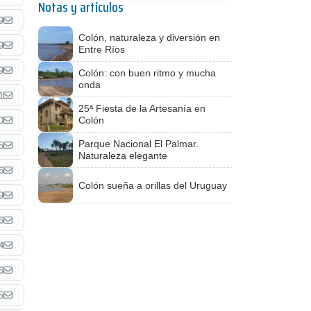
Notas y artículos
9
Colón, naturaleza y diversión en
9
Entre Ríos
9
Colón: con buen ritmo y mucha
onda
1
25ª Fiesta de la Artesanía en
Colón
0
Parque Nacional El Palmar.
5
Naturaleza elegante
6
Colón sueña a orillas del Uruguay
9
6
4
6
5