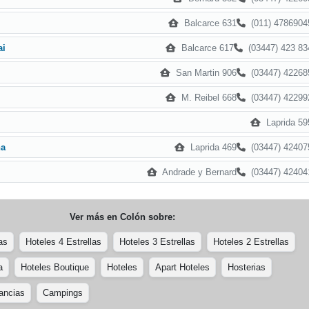
Balcarce 631
(011) 4786904
Balcarce 617
(03447) 423 83
ai
San Martin 906
(03447) 42268
M. Reibel 668
(03447) 42299
Laprida 59
Laprida 469
(03447) 42407
na
Andrade y Bernard
(03447) 42404
Ver más en
Colón
sobre:
as
Hoteles 4 Estrellas
Hoteles 3 Estrellas
Hoteles 2 Estrellas
a
Hoteles Boutique
Hoteles
Apart Hoteles
Hosterias
ancias
Campings