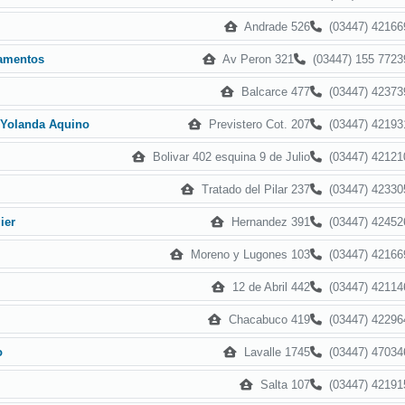
Andrade 526
(03447) 42166
Av Peron 321
(03447) 155 7723
tamentos
Balcarce 477
(03447) 42373
Previstero Cot. 207
(03447) 42193
o Yolanda Aquino
Bolivar 402 esquina 9 de Julio
(03447) 42121
Tratado del Pilar 237
(03447) 42330
Hernandez 391
(03447) 42452
ier
Moreno y Lugones 103
(03447) 42166
12 de Abril 442
(03447) 42114
Chacabuco 419
(03447) 42296
Lavalle 1745
(03447) 47034
o
Salta 107
(03447) 42191