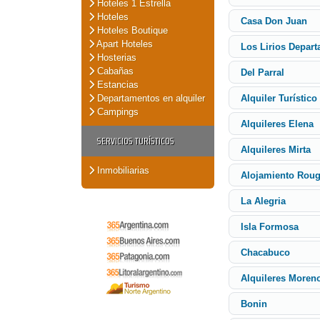
Hoteles 1 Estrella
Hoteles
Casa Don Juan
Hoteles Boutique
Apart Hoteles
Los Lirios Depar
Hosterias
Cabañas
Del Parral
Estancias
Departamentos en alquiler
Alquiler Turístic
Campings
Alquileres Elena
SERVICIOS TURÍSTICOS
Alquileres Mirta
Inmobiliarias
Alojamiento Roug
La Alegria
Isla Formosa
Chacabuco
Alquileres Moren
Bonin