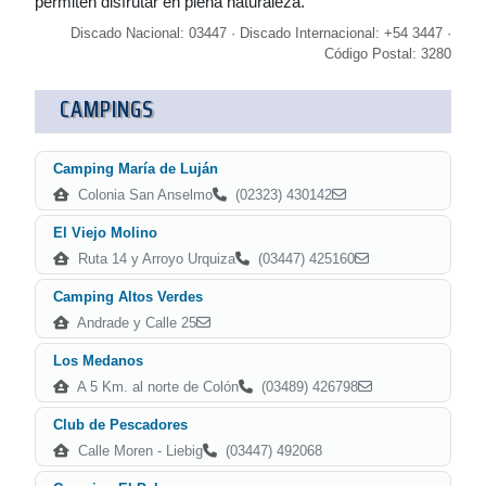
permiten disfrutar en plena naturaleza.
Discado Nacional: 03447 · Discado Internacional: +54 3447 ·
Código Postal: 3280
CAMPINGS
Camping María de Luján
Colonia San Anselmo
(02323) 430142
El Viejo Molino
Ruta 14 y Arroyo Urquiza
(03447) 425160
Camping Altos Verdes
Andrade y Calle 25
Los Medanos
A 5 Km. al norte de Colón
(03489) 426798
Club de Pescadores
Calle Moren - Liebig
(03447) 492068