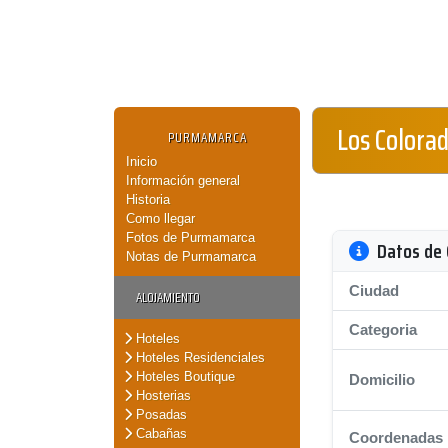
Los Colora
PURMAMARCA
Inicio
Información general
Historia
Como llegar
Fotos de Purmamarca
Datos de 
Notas de Purmamarca
Ciudad
ALOJAMIENTO
Categoria
Hoteles
Hoteles Residenciales
Hoteles Boutique
Domicilio
Hosterias
Posadas
Cabañas
Coordenadas