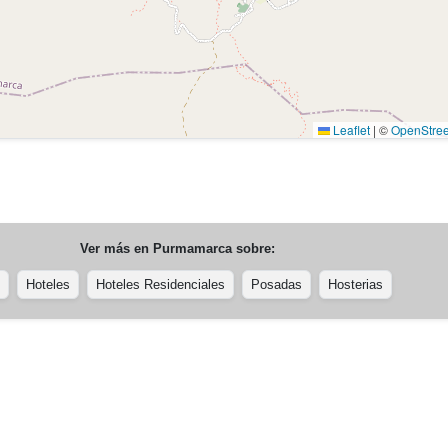
Leaflet
|
©
OpenStre
Ver más en
Purmamarca
sobre:
Hoteles
Hoteles Residenciales
Posadas
Hosterias