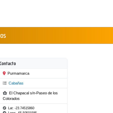
dos
Contacto
Purmamarca
Cabañas
El Chapacal s/n-Paseo de los
Colorados
Lat: -23.74515860
Long: -65.50501585