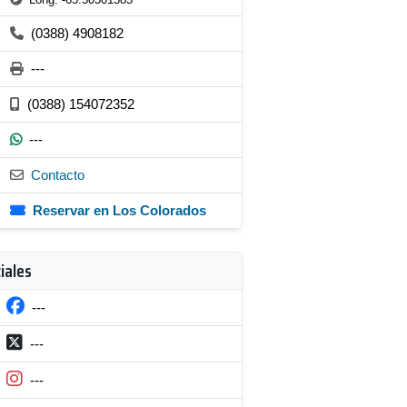
(0388) 4908182
---
(0388) 154072352
---
Contacto
Reservar en Los Colorados
iales
---
---
---