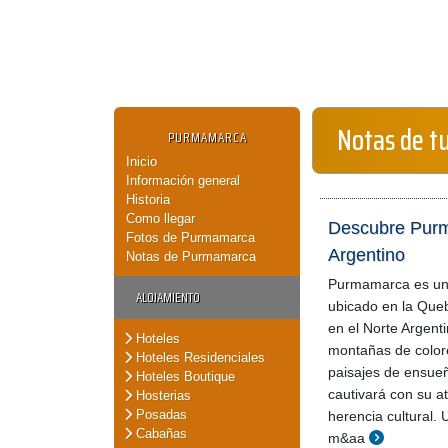
Notas de t
PURMAMARCA
Inicio
Información general
Historia
Como llegar
Descubre Purmam
Fotos de Purmamarca
Argentino
Notas de Purmamarca
Purmamarca es un
ALOJAMIENTO
ubicado en la Qu
en el Norte Argent
Hoteles
montañas de color
Hoteles Residenciales
paisajes de ensue
Hoteles Boutique
cautivará con su a
Hosterias
Posadas
herencia cultural. 
Cabañas
m&aa