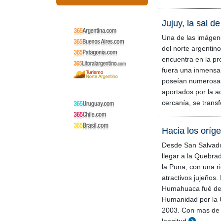
Jujuy, la sal d
Una de las imáge
del norte argentin
encuentra en la pr
fuera una inmensa
poseían numerosas
aportados por la ac
cercanía, se tran
Hacia los oríg
Desde San Salvado
llegar a la Quebra
la Puna, con una r
atractivos jujeños
Humahuaca fué dec
Humanidad por la
2003. Con mas de 