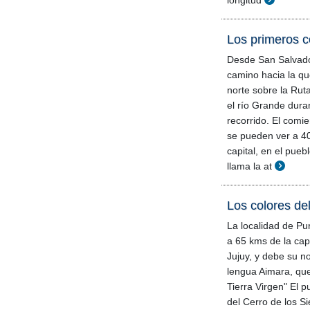
longitud
Los primeros c
Desde San Salvador
camino hacia la q
norte sobre la Rut
el río Grande dura
recorrido. El comi
se pueden ver a 40
capital, en el pue
llama la at
Los colores de
La localidad de P
a 65 kms de la cap
Jujuy, y debe su 
lengua Aimara, que
Tierra Virgen" El p
del Cerro de los S