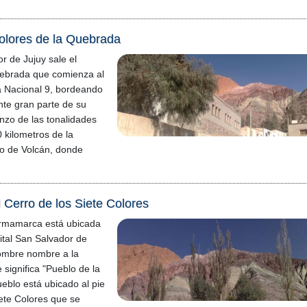
olores de la Quebrada
 de Jujuy sale el
uebrada que comienza al
a Nacional 9, bordeando
nte gran parte de su
enzo de las tonalidades
 kilometros de la
blo de Volcán, donde
l Cerro de los Siete Colores
urmamarca está ubicada
ital San Salvador de
nombre nombre a la
 significa "Pueblo de la
ueblo está ubicado al pie
iete Colores que se