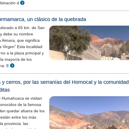
binación d
rmamarca, un clásico de la quebrada
bicado a 65 km. de San
, y debe su nombre
 Aimara, que significa
a Virgen" Esta localidad
rno a la plaza principal y
o la mayoría de los
na. E
 y cerros, por las serranías del Hornocal y la comunidad
ditas
e Humahuaca se visitan
conocidos de la famosa
len quedar afuera de los
y están entre los más
a provincia: las