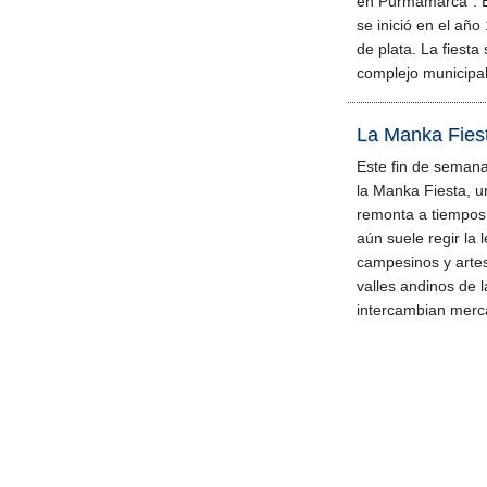
en Purmamarca". Es
se inició en el añ
de plata. La fiesta 
complejo municipal
La Manka Fiest
Este fin de seman
la Manka Fiesta, u
remonta a tiempos
aún suele regir la l
campesinos y artes
valles andinos de l
intercambian merc