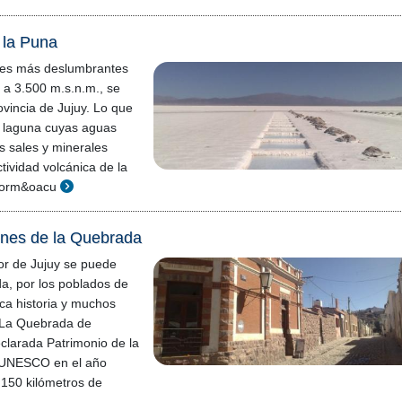
e la Puna
nes más deslumbrantes
o a 3.500 m.s.n.m., se
ovincia de Jujuy. Lo que
 laguna cuyas aguas
 sales y minerales
tividad volcánica de la
sform&oacu
enes de la Quebrada
r de Jujuy se puede
da, por los poblados de
ica historia y muchos
. La Quebrada de
larada Patrimonio de la
 UNESCO en el año
150 kilómetros de