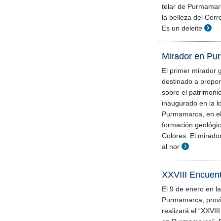
telar de Purmamar
la belleza del Cerr
Es un deleite
Mirador en P
El primer mirador 
destinado a propor
sobre el patrimonio
inaugurado en la l
Purmamarca, en el
formación geológic
Colores. El mirado
al nor
XXVIII Encuen
El 9 de enero en la
Purmamarca, provin
realizará el “XXVI