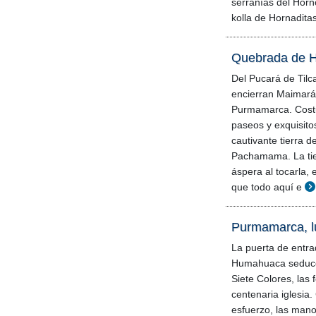
serranías del Horn
kolla de Hornadita
Quebrada de H
Del Pucará de Tilc
encierran Maimará 
Purmamarca. Costu
paseos y exquisito
cautivante tierra d
Pachamama. La tier
áspera al tocarla, 
que todo aquí e
Purmamarca, l
La puerta de entr
Humahuaca seduce 
Siete Colores, las 
centenaria iglesia. 
esfuerzo, las mano