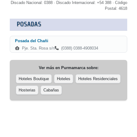
Discado Nacional: 0388 · Discado Internacional: +54 388 · Código
Postal: 4618
POSADAS
Posada del Chañi
Pje. Sta. Rosa s/n
(0388) 0388-4908034
Ver más en
Purmamarca
sobre:
Hoteles Boutique
Hoteles
Hoteles Residenciales
Hosterias
Cabañas