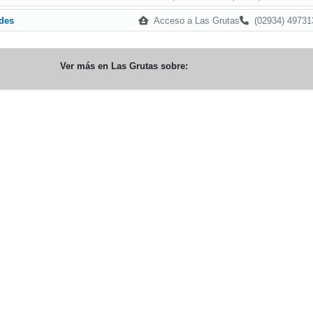
Acceso a Las Grutas
(02934) 49731
des
Ver más en
Las Grutas
sobre: