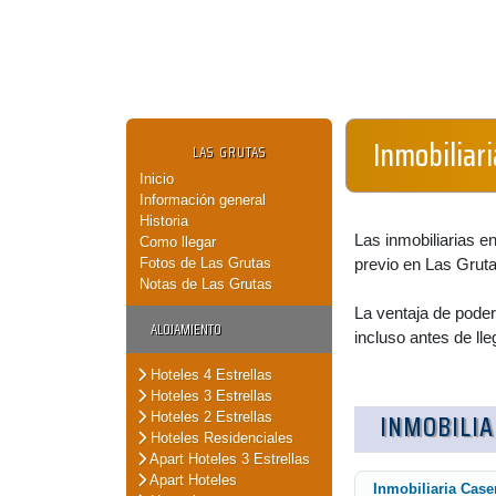
Inmobiliari
LAS GRUTAS
Inicio
Información general
Historia
Las inmobiliarias 
Como llegar
Fotos de Las Grutas
previo en Las Gruta
Notas de Las Grutas
La ventaja de poder
ALOJAMIENTO
incluso antes de lle
Hoteles 4 Estrellas
Hoteles 3 Estrellas
INMOBILIA
Hoteles 2 Estrellas
Hoteles Residenciales
Apart Hoteles 3 Estrellas
Apart Hoteles
Inmobiliaria Case