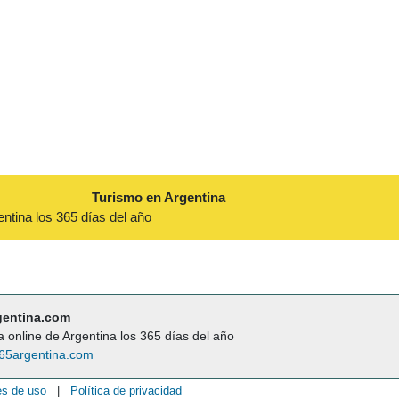
Turismo en Argentina
entina los 365 días del año
gentina.com
a online de Argentina los 365 días del año
65argentina.com
es de uso
|
Política de privacidad