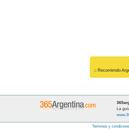
:: Recorriendo Arg
365ar
La guí
www.3
Terminos y condicion