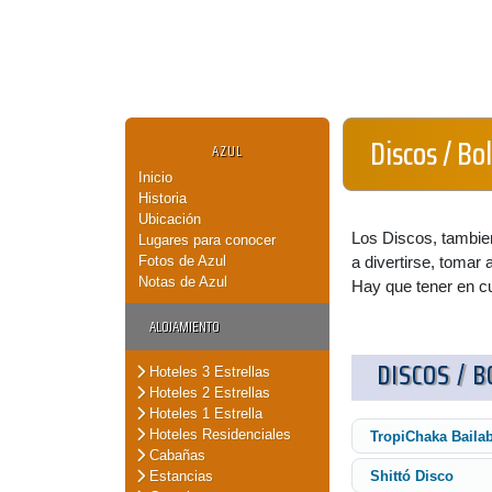
Discos / Bo
AZUL
Inicio
Historia
Ubicación
Los Discos, tambie
Lugares para conocer
Fotos de Azul
a divertirse, tomar a
Notas de Azul
Hay que tener en cu
ALOJAMIENTO
DISCOS / 
Hoteles 3 Estrellas
Hoteles 2 Estrellas
Hoteles 1 Estrella
Hoteles Residenciales
TropiChaka Bailab
Cabañas
Estancias
Shittó Disco