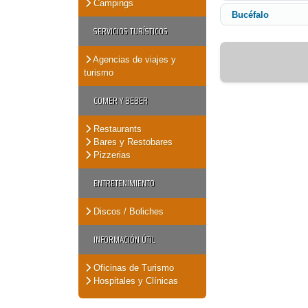
Campings
Bucéfalo
SERVICIOS TURÍSTICOS
Agencias de viajes y
turismo
COMER Y BEBER
Restaurants
Bares y Restobares
Pizzerias
ENTRETENIMIENTO
Discos / Boliches
INFORMACIÓN ÚTIL
Oficinas de Turismo
Hospitales y Clínicas