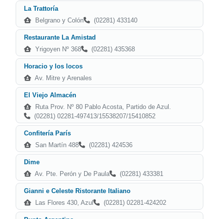
La Trattoría
Belgrano y Colón
(02281) 433140
Restaurante La Amistad
Yrigoyen Nº 368
(02281) 435368
Horacio y los locos
Av. Mitre y Arenales
El Viejo Almacén
Ruta Prov. Nº 80 Pablo Acosta, Partido de Azul.
(02281) 02281-497413/15538207/15410852
Confitería París
San Martín 488
(02281) 424536
Dime
Av. Pte. Perón y De Paula
(02281) 433381
Gianni e Celeste Ristorante Italiano
Las Flores 430, Azul
(02281) 02281-424202