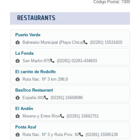
Código Postal: 7300
RESTAURANTS
Puerto Verde
Balneario Municipal (Playa Chica)
(02281) 15531820
La Fonda
San Martín 875
(02281) 02281-434833
El carrito de Rodolfo
Ruta Nac. Nº 3 km 298,8
Basílico Restaurant
España 841
(02281) 15658086
El Andén
Moreno y Entre Ríos
(02281) 15662751
Posta Azul
Ruta Nac. Nº 3 y Ruta Prov. 60
(02281) 15585138