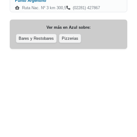
Punto Argentino
Ruta Nac. Nº 3 km 300,5
(02281) 427867
Ver más en
Azul
sobre:
Bares y Restobares
Pizzerias