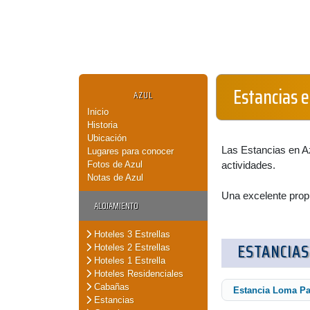
Estancias 
AZUL
Inicio
Historia
Ubicación
Las Estancias en Az
Lugares para conocer
Fotos de Azul
actividades.
Notas de Azul
Una excelente propu
ALOJAMIENTO
Hoteles 3 Estrellas
ESTANCIAS
Hoteles 2 Estrellas
Hoteles 1 Estrella
Hoteles Residenciales
Cabañas
Estancia Loma P
Estancias