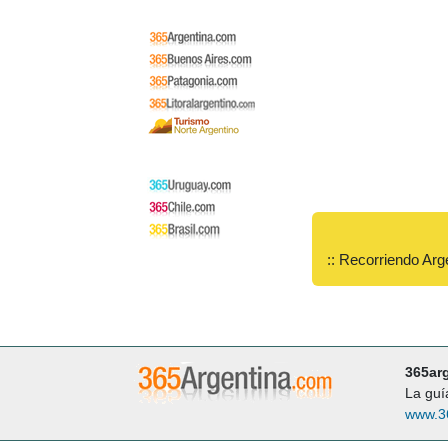
:: Recorriendo Arg
365ar
La guí
www.3