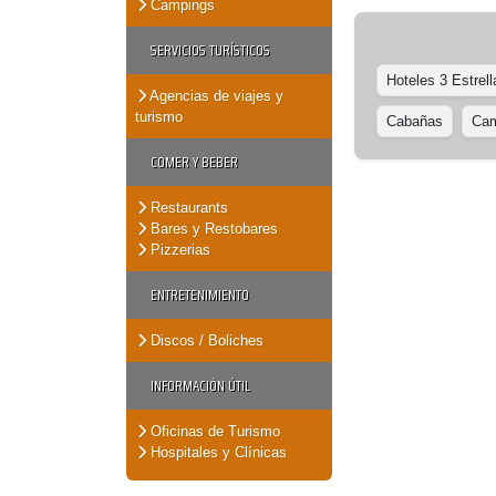
Campings
SERVICIOS TURÍSTICOS
Hoteles 3 Estrell
Agencias de viajes y
turismo
Cabañas
Cam
COMER Y BEBER
Restaurants
Bares y Restobares
Pizzerias
ENTRETENIMIENTO
Discos / Boliches
INFORMACIÓN ÚTIL
Oficinas de Turismo
Hospitales y Clínicas