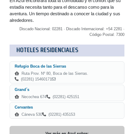
En Azul encontrará toda la comodidad y el confort que su
estadía necesita tanto para el descanso como para la
aventura. Un tiempo destinado a conocer la ciudad y sus
alrededores.
Discado Nacional: 02281 · Discado Internacional: +54 2281 ·
Código Postal: 7300
HOTELES RESIDENCIALES
Refugio Boca de las Sierras
Ruta Prov. Nº 80, Boca de las Sierras.
(02281) 15460171
Grand´s
Necochea 674
(02281) 425151
Cervantes
Cáneva 530
(02281) 435153
Ver más en
Azul
sobre: