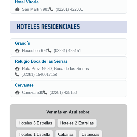
Hotel Vitoria
San Martín 983
(02281) 422301
HOTELES RESIDENCIALES
Grand´s
Necochea 674
(02281) 425151
Refugio Boca de las Sierras
Ruta Prov. Nº 80, Boca de las Sierras.
(02281) 15460171
Cervantes
Cáneva 530
(02281) 435153
Ver más en
Azul
sobre:
Hoteles 3 Estrellas
Hoteles 2 Estrellas
Hoteles 1 Estrella
Cabañas
Estancias