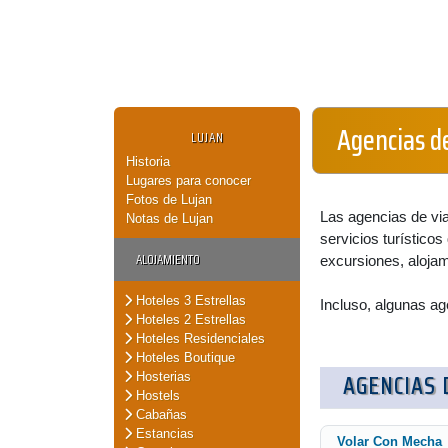
Agencias de
LUJAN
Historia
Lugares para conocer
Fotos de Lujan
Las agencias de via
Notas de Lujan
servicios turísticos 
ALOJAMIENTO
excursiones, alojami
Hoteles 3 Estrellas
Incluso, algunas ag
Hoteles 2 Estrellas
Hoteles Residenciales
Hoteles Boutique
AGENCIAS 
Hosterias
Hostels
Cabañas
Estancias
Volar Con Mecha