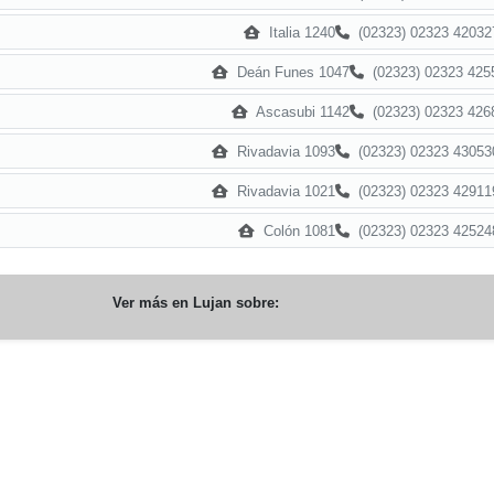
Italia 1240
(02323) 02323 42032
Deán Funes 1047
(02323) 02323 425
Ascasubi 1142
(02323) 02323 426
Rivadavia 1093
(02323) 02323 43053
Rivadavia 1021
(02323) 02323 42911
Colón 1081
(02323) 02323 42524
Ver más en
Lujan
sobre: