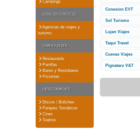
Campings
Conexion EVT
SERVICIOS TURÍSTICOS
Sol Turismo
Agencias de viajes y
Lujan Viajes
turismo
Taqui Travel
COMER Y BEBER
Cuevas Viajes
Restaurants
Parrillas
Pignataro V&T
Bares y Restobares
Pizzerias
ENTRETENIMIENTO
Discos / Boliches
Parques Temáticos
Cines
Teatros