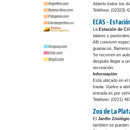
Abierto todos los dí
Teléfono: (02323) 
ECAS - Estació
La
Estación de Cr
talares y pastizales
Allí conviven espec
guanacos, flamenco
Se recorren en auto
después llegar a u
recreación.
Información
Está ubicado en el 
Iraola. Vuelve a abr
entrada es por vehí
Teléfono: (0221) 4
Zoo de
La Plat
El
Jardín Zoológic
tambien se pueden v