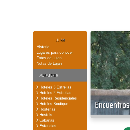
LUJAN
Historia
Lugares para conocer
Fotos de Lujan
Notas de Lujan
ALOJAMIENTO
Hoteles 3 Estrellas
Hoteles 2 Estrellas
Hoteles Residenciales
Encuentros 
Hoteles Boutique
Hosterias
Hostels
Cabañas
Estancias