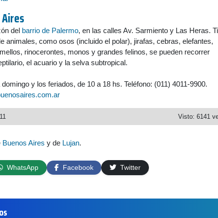
 Aires
zón del
barrio de Palermo
, en las calles Av. Sarmiento y Las Heras. T
 animales, como osos (incluido el polar), jirafas, cebras, elefantes,
amellos, rinocerontes, monos y grandes felinos, se pueden recorrer
tilario, el acuario y la selva subtropical.
 domingo y los feriados, de 10 a 18 hs. Teléfono: (011) 4011-9900.
uenosaires.com.ar
11
Visto: 6141 v
e
Buenos Aires
y de
Lujan
.
WhatsApp
Facebook
Twitter
los