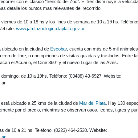
ecorrer con el clásico “trencito del Zoo”. El tren disminuye la velocid
as detalle los puntos mas relevantes del recorrido.
 viernes de 10 a 18 hs y los fines de semana de 10 a 19 hs. Teléfono
Website:
www.jardinzoologico.laplata.gov.ar
á ubicado en la ciudad de
Escobar
, cuenta con más de 5 mil animales
ecorrido libre, o con opciones de visitas guiadas y traslados. Entre la
acan el Acuario, el Cine 360° y el nuevo Lugar de las Aves.
 domingo, de 10 a 19hs. Teléfono: (03488) 43-6927. Website:
.ar
, está ubicado a 25 kms de la ciudad de
Mar del Plata
. Hay 130 espec
mente por el predio, mientras se observan osos, leones, tigres y p
ías de 10 a 21 hs. Teléfono: (0223) 464-2530. Website:
.ar