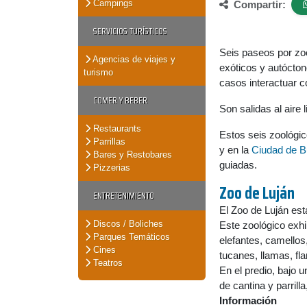
Campings
Compartir:
SERVICIOS TURÍSTICOS
Seis paseos por zoo
Agencias de viajes y
exóticos y autócto
turismo
casos interactuar co
COMER Y BEBER
Son salidas al aire 
Restaurants
Estos seis zoológic
Parrillas
y en la
Ciudad de B
Bares y Restobares
guiadas.
Pizzerias
Zoo de
Luján
ENTRETENIMIENTO
El Zoo de Luján est
Discos / Boliches
Este zoológico exhi
Parques Temáticos
elefantes, camellos
Cines
tucanes, llamas, f
Teatros
En el predio, bajo 
de cantina y parrill
Información