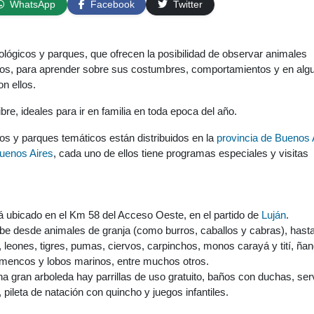
WhatsApp
Facebook
Twitter
lógicos y parques, que ofrecen la posibilidad de observar animales
nos, para aprender sobre sus costumbres, comportamientos y en alg
n ellos.
libre, ideales para ir en familia en toda epoca del año.
os y parques temáticos están distribuidos en la
provincia de Buenos 
uenos Aires
, cada uno de ellos tiene programas especiales y visitas
á ubicado en el Km 58 del Acceso Oeste, en el partido de
Luján
.
be desde animales de granja (como burros, caballos y cabras), hast
, leones, tigres, pumas, ciervos, carpinchos, monos carayá y tití, ña
lamencos y lobos marinos, entre muchos otros.
una gran arboleda hay parrillas de uso gratuito, baños con duchas, ser
a, pileta de natación con quincho y juegos infantiles.