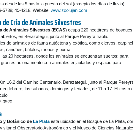
as desde las 9 hasta la puesta del sol (excepto los días de lluvia).
43-5738; 49-4218. Website:
www.zoolujan.com
n de Cría de Animales Silvestres
ía de Animales Silvestres (ECAS)
ocupa 220 hectáreas de bosques
 abiertos, en Berazategui, junto al Parque Pereyra Iraola.
ies de animales de fauna autóctona y exótica, como ciervos, carpinc
s, ñandúes, búfalos, monos y puma.
 las 20 hectáreas, donde los animales se encuentran sueltos; para
n gran estacionamiento con animales enjaulados y espacio para
Km 16,2 del Camino Centenario, Berazategui, junto al Parque Pereyr
ir en febrero, los sábados, domingos y feriados, de 11 a 17. El costo d
culo.
87-0920
a
o y Botánico de
La Plata
está ubicado en el Bosque de La Plata, do
isitar el Observatorio Astronómico y el Museo de Ciencias Naturale