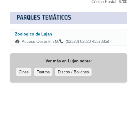
Código Postal: 6700
PARQUES TEMÁTICOS
Zoologico de Lujan
Acceso Oeste km 58
(02323) 02323 435738
Ver más en
Lujan
sobre:
Cines
Teatros
Discos / Boliches