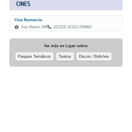
CINES
Cine Numancia
San Martín 398
(02323) 02323 430860
Ver más en
Lujan
sobre:
Parques Temáticos
Teatros
Discos / Boliches