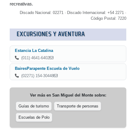
recreativas.
Discado Nacional: 02271 · Discado Internacional: +54 2271 ·
Código Postal: 7220
EXCURSIONES Y AVENTURA
Estancia La Catalina
(011) 4641-6402
BairesParapente Escuela de Vuelo
(02271) 154-30448
Ver más en
San Miguel del Monte
sobre:
Guías de turismo
Transporte de personas
Escuelas de Polo