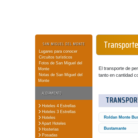
Transporte
SAN MIGUEL DEL MONTE
Lugares para conocer
Circuitos turísticos
Fotos de San Miguel del
El transporte de p
Monte
Notas de San Miguel del
tanto en cantidad c
Monte
ALOJAMIENTO
TRANSPOR
Hoteles 4 Estrellas
Hoteles 3 Estrellas
Roldan Monte Bu
Hoteles
Apart Hoteles
Bustamante
Hosterias
Posadas