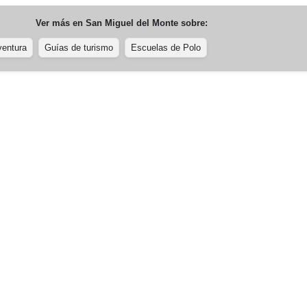
Ver más en
San Miguel del Monte
sobre:
ventura
Guías de turismo
Escuelas de Polo