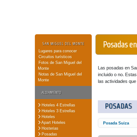
Posadas en
SAN MIGUEL DEL MONTE
Lugares para conocer
Circuitos turísticos
Fotos de San Miguel del
Las posadas en San
Monte
Notas de San Miguel del
incluido o no. Esta
Monte
las actividades que
ALOJAMIENTO
POSADAS
Hoteles 4 Estrellas
Hoteles 3 Estrellas
Hoteles
Apart Hoteles
Posada Suiza
Hosterias
Posadas