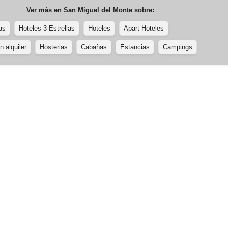
Ver más en
San Miguel del Monte
sobre:
as
Hoteles 3 Estrellas
Hoteles
Apart Hoteles
 alquiler
Hosterias
Cabañas
Estancias
Campings