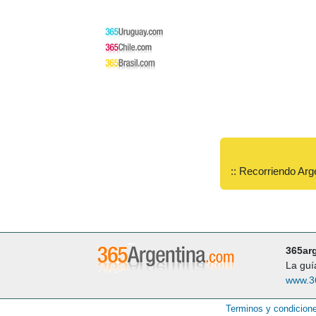
:: Recorriendo Arg
365ar
La guí
www.3
Terminos y condicion