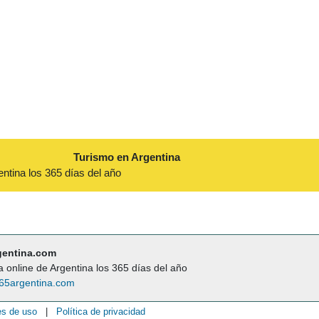
Turismo en Argentina
entina los 365 días del año
gentina.com
a online de Argentina los 365 días del año
65argentina.com
es de uso
|
Política de privacidad