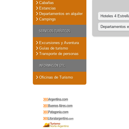
Cabañas
Estancias
Departamentos en alquiler
Hoteles 4 Estrell
Campings
Departamentos en
SERVICIOS TURÍSTICOS
Excursiones y Aventura
Guías de turismo
Transporte de personas
INFORMACIÓN ÚTIL
Oficinas de Turismo