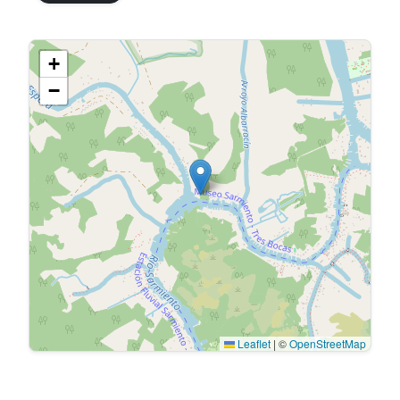
+
−
Leaflet
|
©
OpenStreetMap