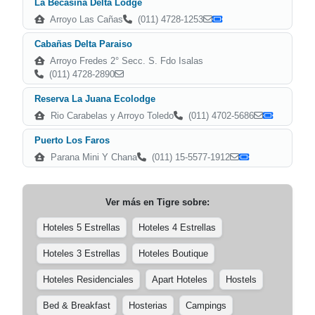
La Becasina Delta Lodge
Arroyo Las Cañas
(011) 4728-1253
Cabañas Delta Paraiso
Arroyo Fredes 2° Secc. S. Fdo Isalas
(011) 4728-2890
Reserva La Juana Ecolodge
Rio Carabelas y Arroyo Toledo
(011) 4702-5686
Puerto Los Faros
Parana Mini Y Chana
(011) 15-5577-1912
Ver más en
Tigre
sobre:
Hoteles 5 Estrellas
Hoteles 4 Estrellas
Hoteles 3 Estrellas
Hoteles Boutique
Hoteles Residenciales
Apart Hoteles
Hostels
Bed & Breakfast
Hosterias
Campings