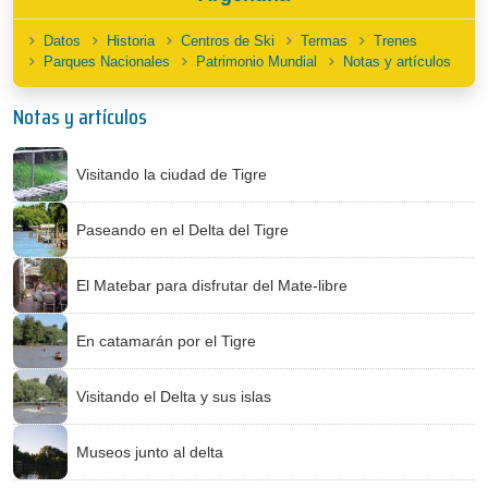
Datos
Historia
Centros de Ski
Termas
Trenes
Parques Nacionales
Patrimonio Mundial
Notas y artículos
Notas y artículos
Visitando la ciudad de Tigre
Paseando en el Delta del Tigre
El Matebar para disfrutar del Mate-libre
En catamarán por el Tigre
Visitando el Delta y sus islas
Museos junto al delta