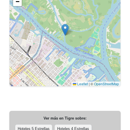
−
Leaflet
|
©
OpenStreetMap
Ver más en
Tigre
sobre:
Hoteles 5 Estrellas
Hoteles 4 Estrellas