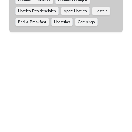
Hoteles 3 Estrellas
Hoteles Boutique
Hoteles Residenciales
Apart Hoteles
Hostels
Bed & Breakfast
Hosterias
Campings