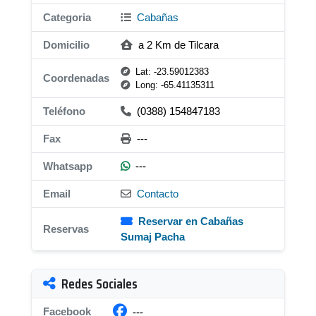
Categoria
Cabañas
Domicilio
a 2 Km de Tilcara
Lat: -23.59012383
Coordenadas
Long: -65.41135311
Teléfono
(0388) 154847183
Fax
---
Whatsapp
---
Email
Contacto
Reservar en Cabañas
Reservas
Sumaj Pacha
Redes Sociales
Facebook
---