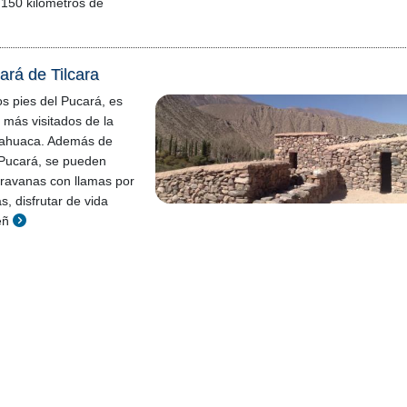
150 kilómetros de
ará de Tilcara
os pies del Pucará, es
 más visitados de la
ahuaca. Además de
 Pucará, se pueden
aravanas con llamas por
, disfrutar de vida
eñ