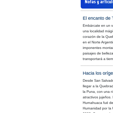
Notas y artícu
El encanto de T
Embárcate en un vi
una localidad mági
corazón de la Qu
en el Norte Argent
imponentes monta
paisajes de belleza 
transportará a tie
Hacia los oríg
Desde San Salvado
llegar a la Quebra
la Puna, con una r
atractivos jujeños
Humahuaca fué dec
Humanidad por la