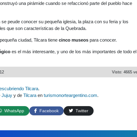
construyó una pirámide cuando se refaccionó parte del pueblo hace
 se peude conocer su pequeña iglesia, la plaza con su feria y los
les que son características de la Quebrada.
pequeña ciudad, Tilcara tiene
cinco museos
para conocer.
ógico
es el más interesante, y uno de los más importantes de todo e
012
Visto: 4665 v
escubriendo Tilcara
.
e
Jujuy
y de
Tilcara
en
turismonorteargentino.com
.
WhatsApp
Facebook
Twitter