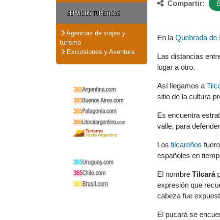
Compartir:
SERVICIOS TURÍSTICOS
Agencias de viajes y
En la
Quebrada de
turismo
Excursiones y Aventura
Las distancias entr
lugar a otro.
Así llegamos a
Tilc
sitio de la cultura
Es encuentra estrat
valle, para defende
Los
tilcareños
fuero
españoles en tiemp
El nombre
Tilcará
p
expresión que recue
cabeza fue expuest
El pucará se encuent