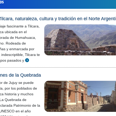
los
ilcara, naturaleza, cultura y tradición en el Norte Argent
aje fascinante a Tilcara,
ca ubicada en el
ebrada de Humahuaca,
ino. Rodeada de
ñas y enmarcada por
indescriptible, Tilcara te
mpos pasados y
enes de la Quebrada
r de Jujuy se puede
da, por los poblados de
ica historia y muchos
. La Quebrada de
larada Patrimonio de la
 UNESCO en el año