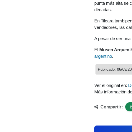
punta más alta se 
décadas.
En Tilcara tambipen
vendedores, las cal
A pesar de ser una 
El
Museo Arqueol
argentino
.
Publicado: 06/09/2
Ver el original en:
D
Más información d
Compartir: