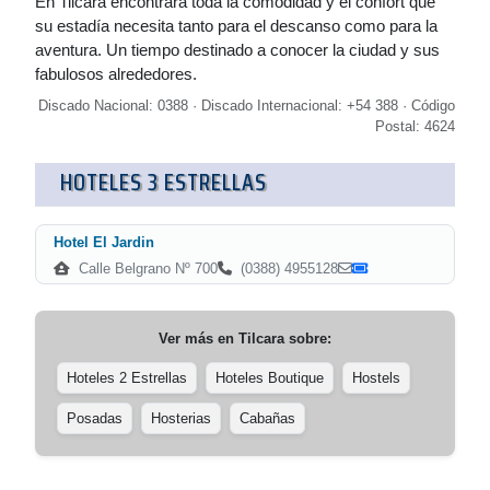
En Tilcara encontrará toda la comodidad y el confort que
su estadía necesita tanto para el descanso como para la
aventura. Un tiempo destinado a conocer la ciudad y sus
fabulosos alrededores.
Discado Nacional: 0388 · Discado Internacional: +54 388 · Código
Postal: 4624
HOTELES 3 ESTRELLAS
Hotel El Jardin
Calle Belgrano Nº 700
(0388) 4955128
Ver más en
Tilcara
sobre:
Hoteles 2 Estrellas
Hoteles Boutique
Hostels
Posadas
Hosterias
Cabañas