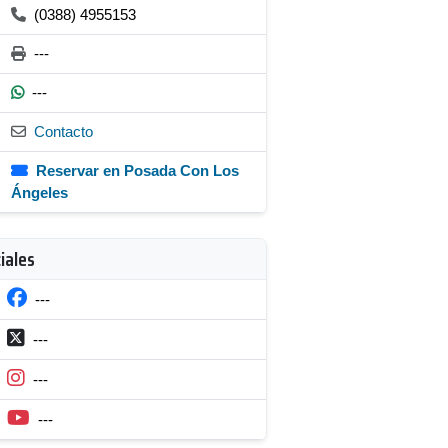
(0388) 4955153
---
---
Contacto
Reservar en Posada Con Los
Ángeles
iales
---
---
---
---