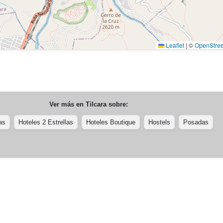
Leaflet
|
©
OpenStre
Ver más en
Tilcara
sobre:
as
Hoteles 2 Estrellas
Hoteles Boutique
Hostels
Posadas