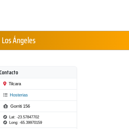
 Los Ángeles
Contacto
Tilcara
Hosterias
Gorriti 156
Lat: -23.57847702
Long: -65.39970159