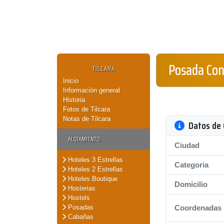
Posada Con
TILCARA
Inicio
Información general
Historia
Fotos de Tilcara
Notas de Tilcara
Datos de 
ALOJAMIENTO
Ciudad
Hoteles 3 Estrellas
Categoria
Hoteles 2 Estrellas
Hoteles Boutique
Domicilio
Hosterias
Hostels
Posadas
Coordenadas
Cabañas