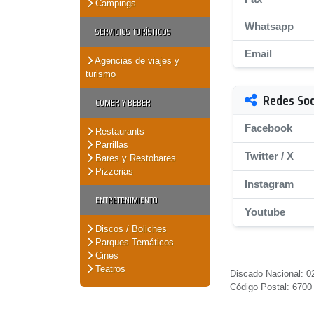
Campings
Whatsapp
SERVICIOS TURÍSTICOS
Email
Agencias de viajes y
turismo
Redes Soc
COMER Y BEBER
Facebook
Restaurants
Parrillas
Twitter / X
Bares y Restobares
Pizzerias
Instagram
ENTRETENIMIENTO
Youtube
Discos / Boliches
Parques Temáticos
Cines
Teatros
Discado Nacional: 0
Código Postal: 6700