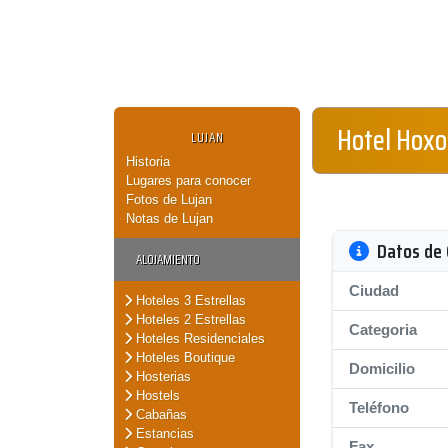
Hotel Hox
LUJAN
Historia
Lugares para conocer
Fotos de Lujan
Notas de Lujan
Datos de 
ALOJAMIENTO
Ciudad
Hoteles 3 Estrellas
Hoteles 2 Estrellas
Categoria
Hoteles Residenciales
Hoteles Boutique
Domicilio
Hosterias
Hostels
Teléfono
Cabañas
Estancias
Fax