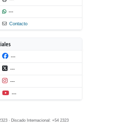
---
Contacto
iales
---
---
---
---
2323 · Discado Internacional: +54 2323