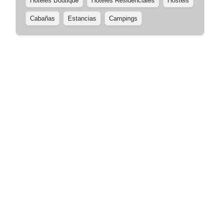
Hoteles Boutique
Hoteles Residenciales
Hostels
Cabañas
Estancias
Campings