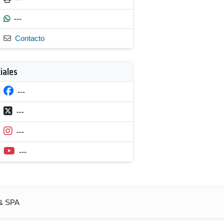
---
Contacto
iales
---
---
---
---
 & SPA