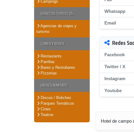
Campings
Whatsapp
SERVICIOS TURÍSTICOS
Email
Agencias de viajes y
turismo
Redes Soc
COMER Y BEBER
Facebook
Restaurants
Parrillas
Twitter / X
Bares y Restobares
Pizzerias
Instagram
ENTRETENIMIENTO
Youtube
Discos / Boliches
Parques Temáticos
Cines
Teatros
Hotel de campo