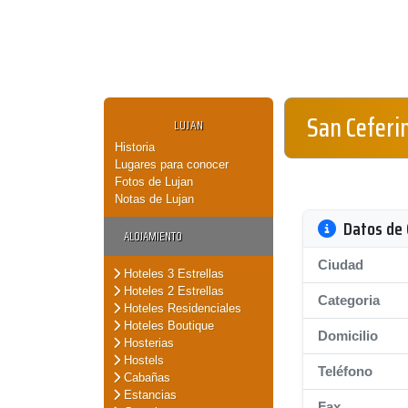
San Ceferi
LUJAN
Historia
Lugares para conocer
Fotos de Lujan
Notas de Lujan
Datos de 
ALOJAMIENTO
Ciudad
Hoteles 3 Estrellas
Hoteles 2 Estrellas
Categoria
Hoteles Residenciales
Hoteles Boutique
Domicilio
Hosterias
Hostels
Teléfono
Cabañas
Estancias
Fax