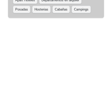
Apart Hoteles
Departamentos en alquiler
Posadas
Hosterias
Cabañas
Campings