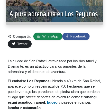
A pura adrenalina en Los Reyunos
Compartir:
WhatsApp
Facebook
Twitter
La ciudad de San Rafael, atravesada por los ríos Atuel y
Diamante, es un atractivo para los amantes de la
adrenalina y el deportes de aventura.
El
embalse Los Reyunos
ubicado a 40 km de San Rafael,
aparece como un espejo azul de 750 hectáreas que se
puede ver bajo los paredones de piedra clara que bordean
el lago que ofrece deportes de aventura como
tirobangi
,
esquí acuático
,
rappel
,
buceo
y
paseos en canoa
,
lancha
y
catamarán
.