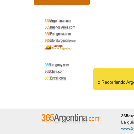
:: Recorriendo Arg
365ar
La guí
www.3