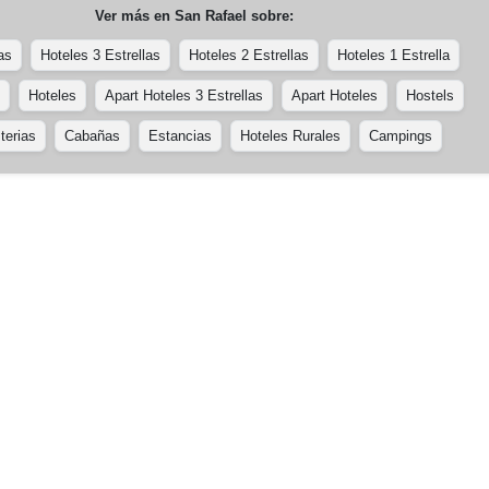
Ver más en
San Rafael
sobre:
as
Hoteles 3 Estrellas
Hoteles 2 Estrellas
Hoteles 1 Estrella
Hoteles
Apart Hoteles 3 Estrellas
Apart Hoteles
Hostels
terias
Cabañas
Estancias
Hoteles Rurales
Campings