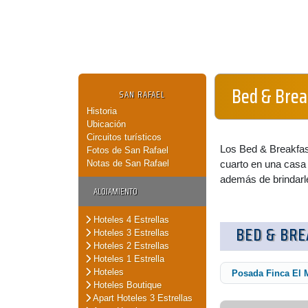
Bed & Brea
SAN RAFAEL
Historia
Ubicación
Circuitos turísticos
Los Bed & Breakfas
Fotos de San Rafael
Notas de San Rafael
cuarto en una casa d
además de brindarle
ALOJAMIENTO
Hoteles 4 Estrellas
BED & BRE
Hoteles 3 Estrellas
Hoteles 2 Estrellas
Hoteles 1 Estrella
Hoteles
Posada Finca El 
Hoteles Boutique
Apart Hoteles 3 Estrellas