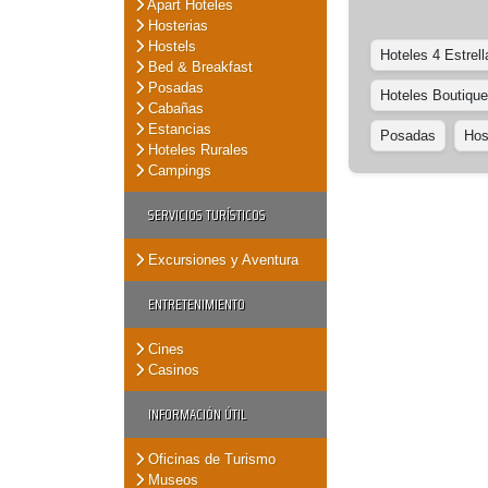
Apart Hoteles
Hosterias
Hostels
Hoteles 4 Estrell
Bed & Breakfast
Posadas
Hoteles Boutique
Cabañas
Estancias
Posadas
Hos
Hoteles Rurales
Campings
SERVICIOS TURÍSTICOS
Excursiones y Aventura
ENTRETENIMIENTO
Cines
Casinos
INFORMACIÓN ÚTIL
Oficinas de Turismo
Museos