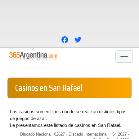
Casinos en San Rafael
Los casinos son edificios donde se realizan distintos tipos
de juegos de azar.
Le presentamos este listado de casinos en San Rafael.
Discado Nacional: 02627 · Discado Internacional: +54 2627 ·