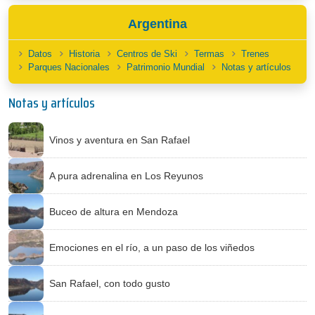
Argentina
Datos
Historia
Centros de Ski
Termas
Trenes
Parques Nacionales
Patrimonio Mundial
Notas y artículos
Notas y artículos
Vinos y aventura en San Rafael
A pura adrenalina en Los Reyunos
Buceo de altura en Mendoza
Emociones en el río, a un paso de los viñedos
San Rafael, con todo gusto