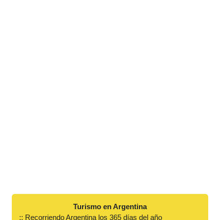
Turismo en Argentina
:: Recorriendo Argentina los 365 días del año