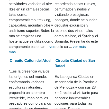
actividades variadas al aire
recorriendo zonas rurales,
libre en un clima especial,
perfumados viñedos y
tales como:
visitando prestigiosas
campamentismo, trekking,
bodegas, donde se pueden
cabalgatas, mountain bike y
degustar exquisitos y
andinismo superior. Sobre la
reconocidos vinos, tales
ruta se emplaza una
como Malbec, el Syrah y el
hostería que se utiliza como
Bonarda. Presentando este
campamento base par ...
ver
suelo ca ...
ver más
más
Circuito Cañon del Atuel
Circuito Ciudad de San
Rafael
“...es la presencia viva de
los orígenes del mundo,
Es la segunda Ciudad en
conformando variadas
importancia de la Provincia
esculturas naturales,
de Mendoza y con sus 28
propondrá un asombro
km2 recibe al visitante para
irresistible, imán para los
brindarle innumerables
pescadores como para los
opciones para todas las
amantes de los deportes
edades. Paseos,