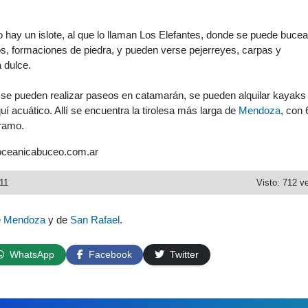
o hay un islote, al que lo llaman Los Elefantes, donde se puede bucear.
s, formaciones de piedra, y pueden verse pejerreyes, carpas y
 dulce.
 se pueden realizar paseos en catamarán, se pueden alquilar kayaks
í acuático. Allí se encuentra la tirolesa más larga de
Mendoza
, con 
tramo.
oceanicabuceo.com.ar
11
Visto: 712 v
e
Mendoza
y de
San Rafael
.
WhatsApp
Facebook
Twitter