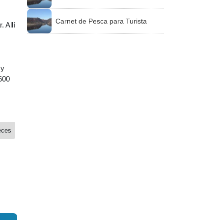
Carnet de Pesca para Turista
 Allí
 y
600
eces