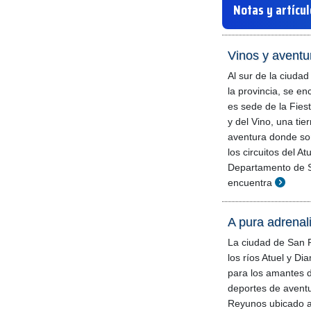
Notas y artícu
Vinos y aventu
Al sur de la ciuda
la provincia, se e
es sede de la Fiest
y del Vino, una ti
aventura donde so
los circuitos del At
Departamento de S
encuentra
A pura adrena
La ciudad de San R
los ríos Atuel y Di
para los amantes d
deportes de avent
Reyunos ubicado a