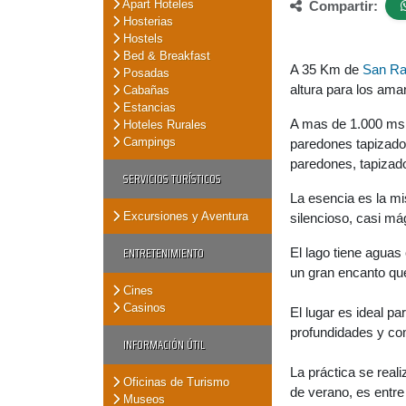
Apart Hoteles
Compartir:
Hosterias
Hostels
Bed & Breakfast
A 35 Km de
San Ra
Posadas
altura para los ama
Cabañas
Estancias
A mas de 1.000 msn
Hoteles Rurales
Campings
paredones tapizados
paredones, tapizad
SERVICIOS TURÍSTICOS
La esencia es la m
Excursiones y Aventura
silencioso, casi m
ENTRETENIMIENTO
El lago tiene aguas
un gran encanto qu
Cines
Casinos
El lugar es ideal p
profundidades y com
INFORMACIÓN ÚTIL
La práctica se rea
Oficinas de Turismo
de verano, es entre
Museos