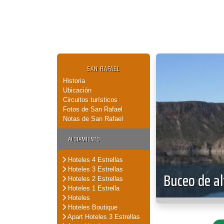
SAN RAFAEL
Historia
Ubicación
Circuitos turísticos
Fotos de San Rafael
Notas de San Rafael
ALOJAMIENTO
Hoteles 4 Estrellas
Hoteles 3 Estrellas
Buceo de a
Hoteles 2 Estrellas
Hoteles 1 Estrella
Hoteles
Hoteles Boutique
Apart Hoteles 3 Estrellas