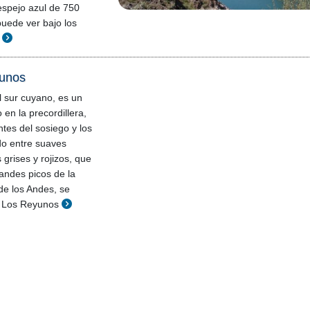
spejo azul de 750
uede ver bajo los
yunos
l sur cuyano, es un
en la precordillera,
ntes del sosiego y los
do entre suaves
grises y rojizos, que
andes picos de la
de los Andes, se
e Los Reyunos