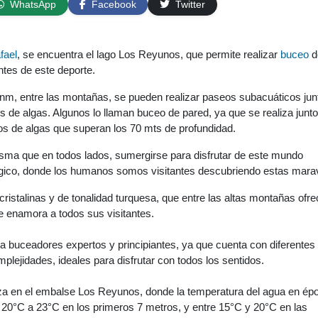
WhatsApp
Facebook
Twitter
fael
, se encuentra el lago Los Reyunos, que permite realizar
buceo
d
ntes de este deporte.
m, entre las montañas, se pueden realizar paseos subacuáticos jun
 de algas. Algunos lo llaman buceo de pared, ya que se realiza junto
os de algas que superan los 70 mts de profundidad.
isma que en todos lados, sumergirse para disfrutar de este mundo
ágico, donde los humanos somos visitantes descubriendo estas marav
 cristalinas y de tonalidad turquesa, que entre las altas montañas ofr
e enamora a todos sus visitantes.
ara buceadores expertos y principiantes, ya que cuenta con diferentes
plejidades, ideales para disfrutar con todos los sentidos.
liza en el embalse Los Reyunos, donde la temperatura del agua en ép
 20°C a 23°C en los primeros 7 metros, y entre 15°C y 20°C en las