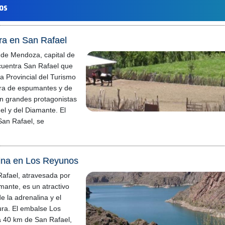
los
ra en San Rafael
d de Mendoza, capital de
ncuentra San Rafael que
a Provincial del Turismo
erra de espumantes y de
n grandes protagonistas
uel y del Diamante. El
an Rafael, se
lina en Los Reyunos
afael, atravesada por
amante, es un atractivo
e la adrenalina y el
ura. El embalse Los
 40 km de San Rafael,