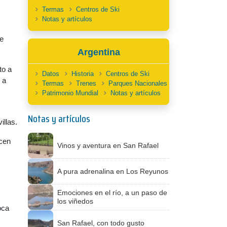
Termas
Centros de Ski
Notas y artículos
e
Argentina
to a
Datos
Historia
Centros de Ski
 a
Termas
Trenes
Parques Nacionales
Patrimonio Mundial
Notas y artículos
Notas y artículos
illas.
ecen
Vinos y aventura en San Rafael
A pura adrenalina en Los Reyunos
Emociones en el río, a un paso de
los viñedos
oca
San Rafael, con todo gusto