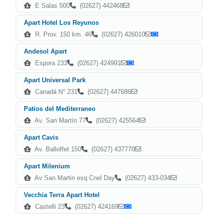
E Salas 500
(02627) 442468
Apart Hotel Los Reyunos
R. Prov. 150 km. 46
(02627) 426010
Andesol Apart
Espora 233
(02627) 424991
Apart Universal Park
Canadá N° 231
(02627) 447686
Patios del Mediterraneo
Av. San Martín 77
(02627) 425564
Apart Cavis
Av. Balloffet 150
(02627) 437770
Apart Milenium
Av San Martin esq Cnel Day
(02627) 433-034
Vecchia Terra Apart Hotel
Castelli 23
(02627) 424169