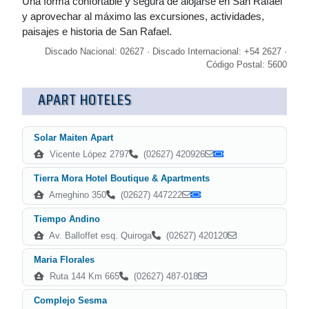
Una forma confortable y segura de alojarse en San Rafael
y aprovechar al máximo las excursiones, actividades,
paisajes e historia de San Rafael.
Discado Nacional: 02627 · Discado Internacional: +54 2627 ·
Código Postal: 5600
APART HOTELES
Solar Maiten Apart
Vicente López 2797
(02627) 420926
Tierra Mora Hotel Boutique & Apartments
Ameghino 350
(02627) 447222
Tiempo Andino
Av. Balloffet esq. Quiroga
(02627) 420120
Maria Florales
Ruta 144 Km 665
(02627) 487-018
Complejo Sesma