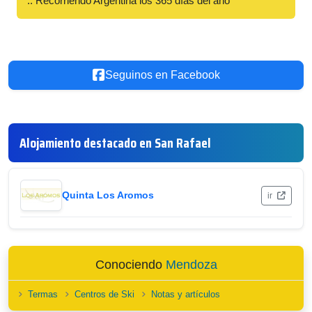
:: Recorriendo Argentina los 365 días del año
Seguinos en Facebook
Alojamiento destacado en San Rafael
Quinta Los Aromos
ir
Conociendo
Mendoza
Termas
Centros de Ski
Notas y artículos