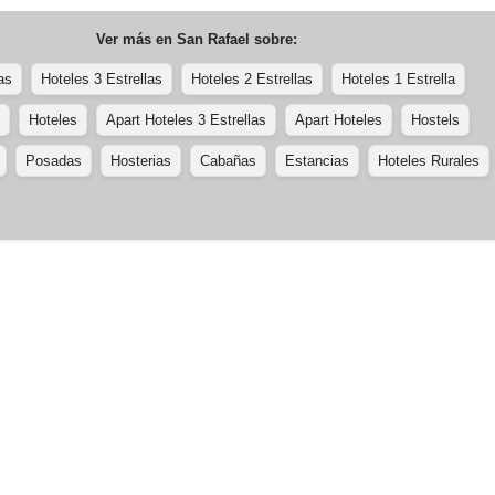
Ver más en
San Rafael
sobre:
as
Hoteles 3 Estrellas
Hoteles 2 Estrellas
Hoteles 1 Estrella
Hoteles
Apart Hoteles 3 Estrellas
Apart Hoteles
Hostels
Posadas
Hosterias
Cabañas
Estancias
Hoteles Rurales