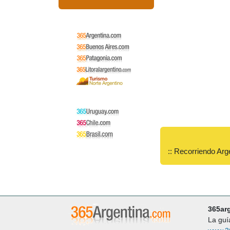
:: Recorriendo Arg
365ar
La guí