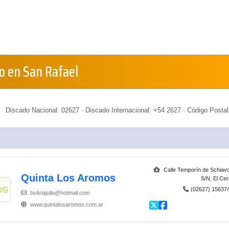
o en San Rafael
Discado Nacional: 02627 · Discado Internacional: +54 2627 · Código Postal
Calle Temporín de Schiav
Quinta Los Aromos
S/N, El Cer
(02627) 15637
bsilviajulia@hotmail.com
www.quintalosaromos.com.ar