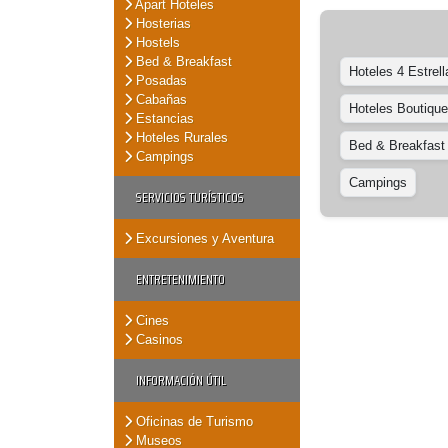
Apart Hoteles
Hosterias
Hostels
Bed & Breakfast
Hoteles 4 Estrell
Posadas
Cabañas
Hoteles Boutique
Estancias
Hoteles Rurales
Bed & Breakfast
Campings
Campings
SERVICIOS TURÍSTICOS
Excursiones y Aventura
ENTRETENIMIENTO
Cines
Casinos
INFORMACIÓN ÚTIL
Oficinas de Turismo
Museos