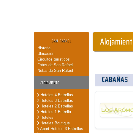
Alojamient
SAN RAFAEL
Historia
Ubicación
Circuitos turísticos
Fotos de San Rafael
Notas de San Rafael
CABAÑAS
ALOJAMIENTO
Hoteles 4 Estrellas
Hoteles 3 Estrellas
Hoteles 2 Estrellas
Hoteles 1 Estrella
Hoteles
Hoteles Boutique
Apart Hoteles 3 Estrellas