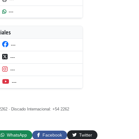
---
iales
---
---
---
---
2262 · Discado Internacional: +54 2262
WhatsApp
Facebook
Twitter