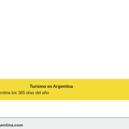
Turismo en Argentina
entina los 365 días del año
gentina.com