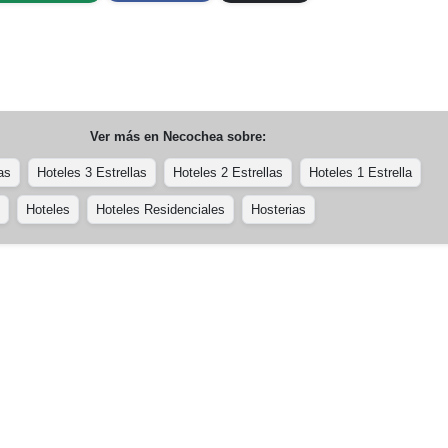
Ver más en
Necochea
sobre:
as
Hoteles 3 Estrellas
Hoteles 2 Estrellas
Hoteles 1 Estrella
Hoteles
Hoteles Residenciales
Hosterias