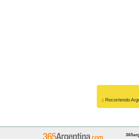
:: Recorriendo Arg
365ar