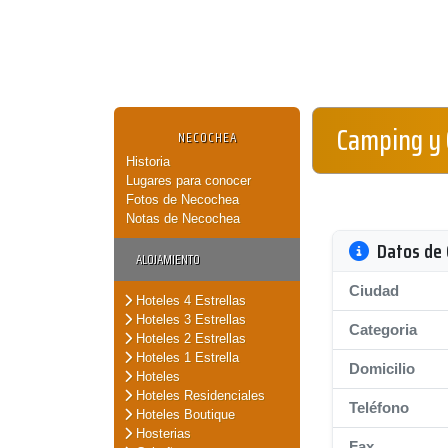
Camping y
NECOCHEA
Historia
Lugares para conocer
Fotos de Necochea
Notas de Necochea
Datos de 
ALOJAMIENTO
Ciudad
Hoteles 4 Estrellas
Hoteles 3 Estrellas
Categoria
Hoteles 2 Estrellas
Hoteles 1 Estrella
Domicilio
Hoteles
Hoteles Residenciales
Teléfono
Hoteles Boutique
Hosterias
Fax