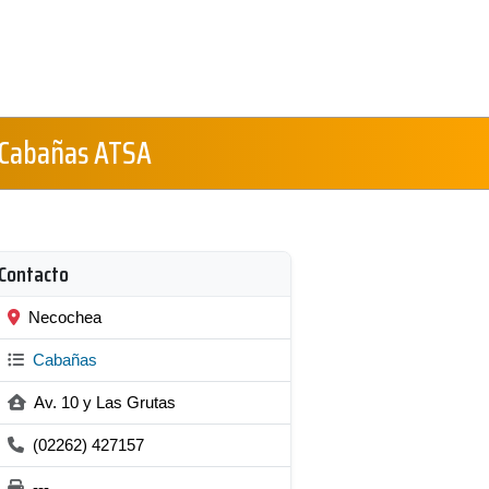
 Cabañas ATSA
Contacto
Necochea
Cabañas
Av. 10 y Las Grutas
(02262) 427157
---