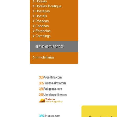
Hoteles
Hoteles Boutique
Hosterias
Hostels
Posadas
Cabañas
Estancias
Campings
SERVICIOS TURÍSTICOS
Inmobiliarias