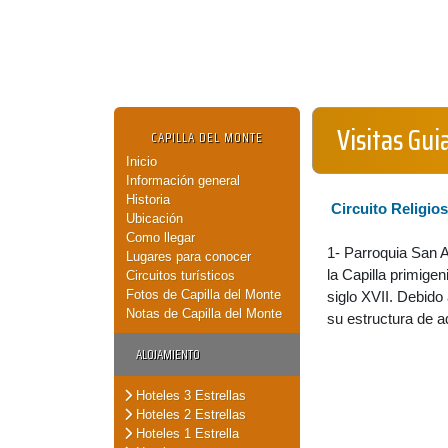
Visitas Gui
CAPILLA DEL MONTE
Inicio
Información general
Historia
Circuito Religio
Ubicación
Como llegar
1- Parroquia San 
Lugares para conocer
la Capilla primige
Circuitos turísticos
Fotos de Capilla del Monte
siglo XVII. Debido 
Notas de Capilla del Monte
su estructura de ad
ALOJAMIENTO
Hoteles 3 Estrellas
Hoteles 2 Estrellas
Hoteles 1 Estrella