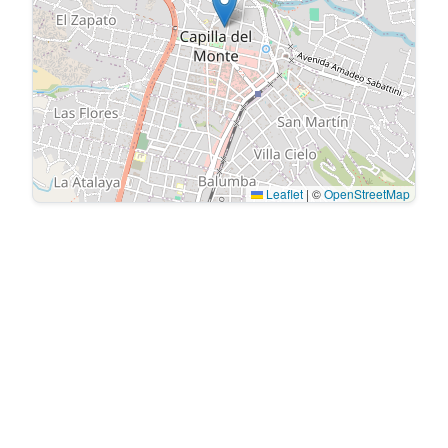
Leaflet
|
©
OpenStreetMap