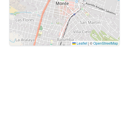
Leaflet
|
©
OpenStreetMap