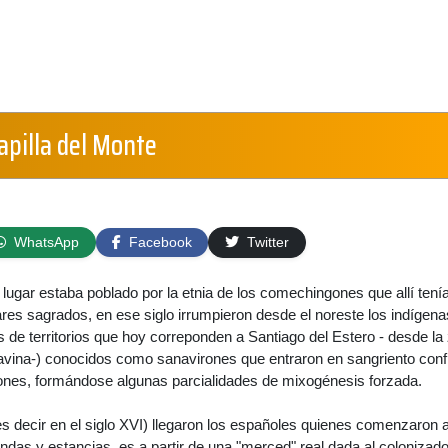
Capilla del Monte
WhatsApp
Facebook
Twitter
l lugar estaba poblado por la etnia de los comechingones que allí tení
res sagrados, en ese siglo irrumpieron desde el noreste los indígena
s de territorios que hoy correponden a Santiago del Estero - desde la
avina-) conocidos como sanavirones que entraron en sangriento confl
nes, formándose algunas parcialidades de mixogénesis forzada.
s decir en el siglo XVI) llegaron los españoles quienes comenzaron 
das y estancias, es a partir de una "merced" real dada al colonizado