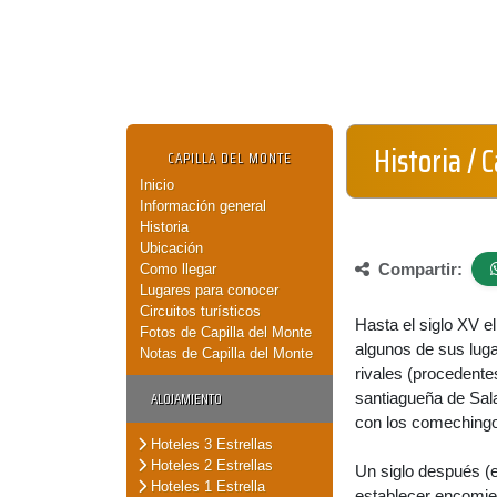
Historia / 
CAPILLA DEL MONTE
Inicio
Información general
Historia
Ubicación
Compartir:
Como llegar
Lugares para conocer
Circuitos turísticos
Hasta el siglo XV e
Fotos de Capilla del Monte
algunos de sus luga
Notas de Capilla del Monte
rivales (procedente
ALOJAMIENTO
santiagueña de Sal
con los comechingo
Hoteles 3 Estrellas
Hoteles 2 Estrellas
Un siglo después (e
Hoteles 1 Estrella
establecer encomien