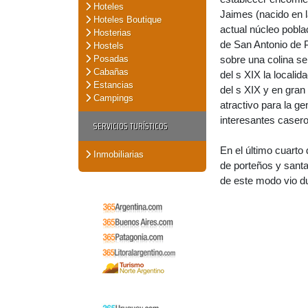
Hoteles
Jaimes (nacido en l
Hoteles Boutique
actual núcleo pobla
Hosterias
de San Antonio de Pa
Hostels
Posadas
sobre una colina se
Cabañas
del s XIX la localid
Estancias
del s XIX y en gran
Campings
atractivo para la g
interesantes caser
SERVICIOS TURÍSTICOS
En el último cuarto
Inmobiliarias
de porteños y santa
de este modo vio du