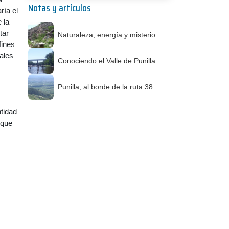
Notas y artículos
ría el
 la
tar
Naturaleza, energía y misterio
fines
nales
Conociendo el Valle de Punilla
Punilla, al borde de la ruta 38
ntidad
 que