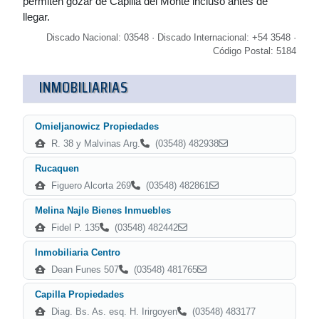
permiten gozar de Capilla del Monte incluso antes de
llegar.
Discado Nacional: 03548 · Discado Internacional: +54 3548 ·
Código Postal: 5184
INMOBILIARIAS
Omieljanowicz Propiedades
R. 38 y Malvinas Arg.
(03548) 482938
Rucaquen
Figuero Alcorta 269
(03548) 482861
Melina Najle Bienes Inmuebles
Fidel P. 135
(03548) 482442
Inmobiliaria Centro
Dean Funes 507
(03548) 481765
Capilla Propiedades
Diag. Bs. As. esq. H. Irirgoyen
(03548) 483177