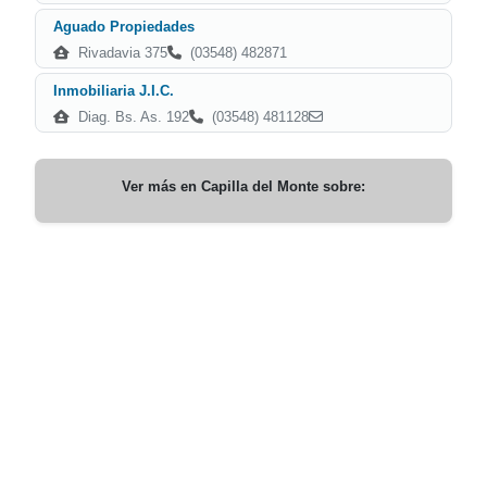
Aguado Propiedades
Rivadavia 375
(03548) 482871
Inmobiliaria J.I.C.
Diag. Bs. As. 192
(03548) 481128
Ver más en
Capilla del Monte
sobre: