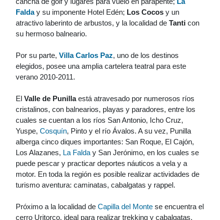
cancha de golf y lugares para vuelo en parapente;
La
Falda
y su imponente Hotel Edén;
Los Cocos
y un
atractivo laberinto de arbustos, y la localidad de
Tanti
con
su hermoso balneario.
Por su parte,
Villa Carlos Paz
, uno de los destinos
elegidos, posee una amplia cartelera teatral para este
verano 2010-2011.
El
Valle de Punilla
está atravesado por numerosos ríos
cristalinos, con balnearios, playas y paradores, entre los
cuales se cuentan a los ríos San Antonio, Icho Cruz,
Yuspe,
Cosquín
, Pinto y el río Ávalos. A su vez, Punilla
alberga cinco diques importantes: San Roque, El Cajón,
Los Alazanes,
La Falda
y San Jerónimo, en los cuales se
puede pescar y practicar deportes náuticos a vela y a
motor. En toda la región es posible realizar actividades de
turismo aventura: caminatas, cabalgatas y rappel.
Próximo a la localidad de
Capilla del Monte
se encuentra el
cerro Uritorco, ideal para realizar trekking y cabalgatas.