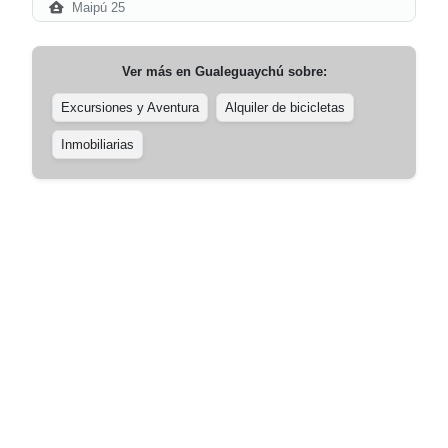
Maipú 25
Ver más en
Gualeguaychú
sobre:
Excursiones y Aventura
Alquiler de bicicletas
Inmobiliarias